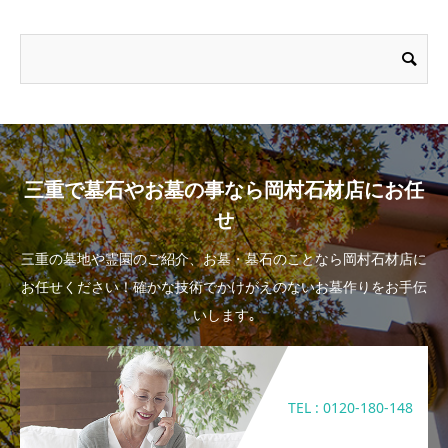
三重で墓石やお墓の事なら岡村石材店にお任
せ
三重の墓地や霊園のご紹介、お墓・墓石のことなら岡村石材店に
お任せください！確かな技術でかけがえのないお墓作りをお手伝
いします｡
TEL : 0120-180-148