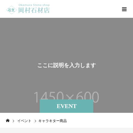
こ
こ
に
説
明
を
入
力
し
ま
す
。
EVENT
イベント
キャラキター商品