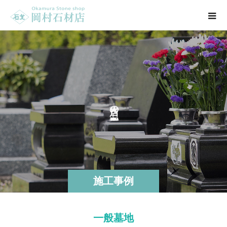
ご
の
を
施工事例
一般墓地