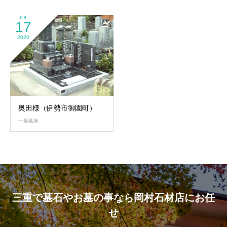
JUL
17
2020
奥田様（伊勢市御園町）
一般墓地
三重で墓石やお墓の事なら岡村石材店にお任
せ